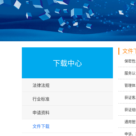
文件
下载中心
保密性
服务认
法律法规
管理体
获证客
行业标准
获证组
申请资料
通用管
文件下载
申诉、